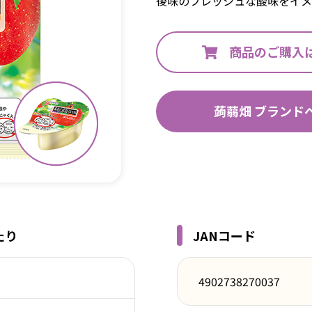
後味のフレッシュな酸味をイメ
商品のご購入
蒟蒻畑 ブランド
たり
JANコード
4902738270037