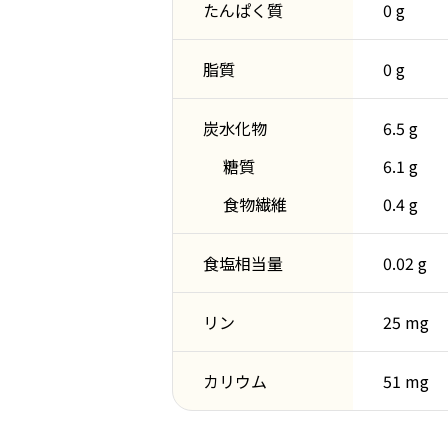
たんぱく質
0 g
脂質
0 g
炭水化物
6.5 g
糖質
6.1 g
食物繊維
0.4 g
食塩相当量
0.02 g
リン
25 mg
カリウム
51 mg