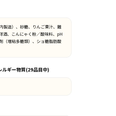
内製造）、砂糖、りんご果汁、難
洋酒、こんにゃく粉／酸味料、pH
剤（増粘多糖類）、ショ糖脂肪酸
ルギー物質(29品目中)